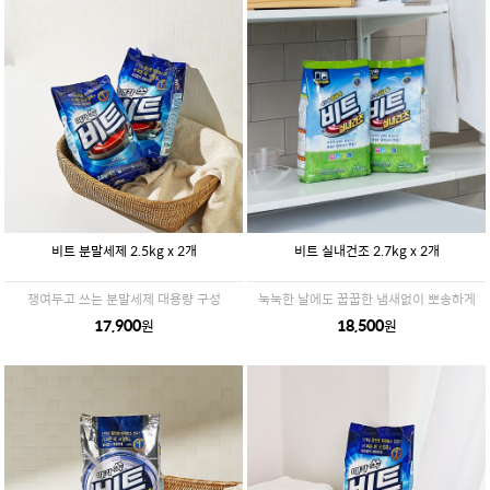
비트 분말세제 2.5kg x 2개
비트 실내건조 2.7kg x 2개
쟁여두고 쓰는 분말세제 대용량 구성
눅눅한 날에도 꿉꿉한 냄새없이 뽀송하게
17,900
18,500
원
원