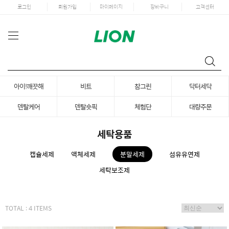
로그인
회원가입
마이페이지
장바구니
고객센터
아이!깨끗해
비트
참그린
닥터세닥
덴탈케어
덴탈숏픽
체험단
대량주문
세탁용품
캡슐세제
액체세제
분말세제
섬유유연제
세탁보조제
TOTAL : 4 ITEMS