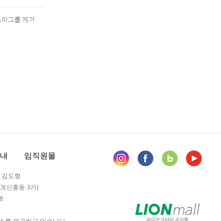
프라그를 제거
내
임직원몰
: 김도형
23(신흥동 3가)
8