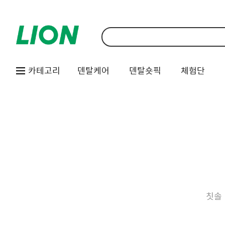
카테고리
덴탈케어
덴탈숏픽
체험단
칫솔