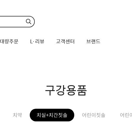
대량주문
L·리뷰
고객센터
브랜드
구강용품
치약
치실+치간칫솔
어린이칫솔
어린