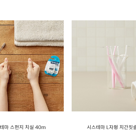
테마 스펀지 치실 40m
시스테마 L자형 치간칫솔