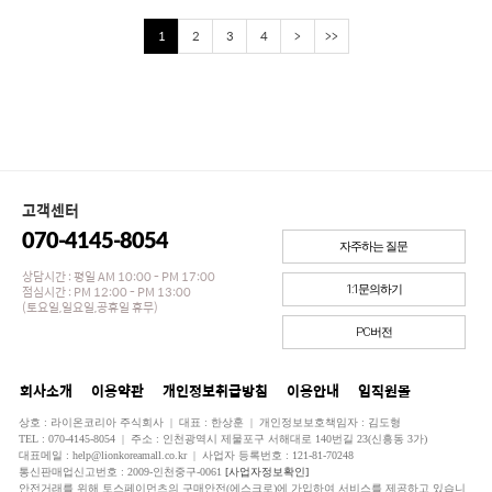
1
2
3
4
>
>>
고객센터
070-4145-8054
자주하는 질문
상담시간 : 평일 AM 10:00 - PM 17:00
점심시간 : PM 12:00 - PM 13:00
1:1문의하기
(토요일,일요일,공휴일 휴무)
PC버전
회사소개
이용약관
개인정보취급방침
이용안내
임직원몰
상호 : 라이온코리아 주식회사 | 대표 : 한상훈 | 개인정보보호책임자 : 김도형
TEL : 070-4145-8054 | 주소 : 인천광역시 제물포구 서해대로 140번길 23(신흥동 3가)
대표메일 : help@lionkoreamall.co.kr | 사업자 등록번호 : 121-81-70248
통신판매업신고번호 : 2009-인천중구-0061
[사업자정보확인]
안전거래를 위해 토스페이먼츠의 구매안전(에스크로)에 가입하여 서비스를 제공하고 있습니