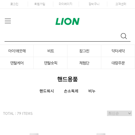
로그인
회원가입
마이페이지
장바구니
고객센터
아이!깨끗해
비트
참그린
닥터세닥
덴탈케어
덴탈숏픽
체험단
대량주문
핸드용품
핸드워시
손소독제
비누
TOTAL : 79 ITEMS