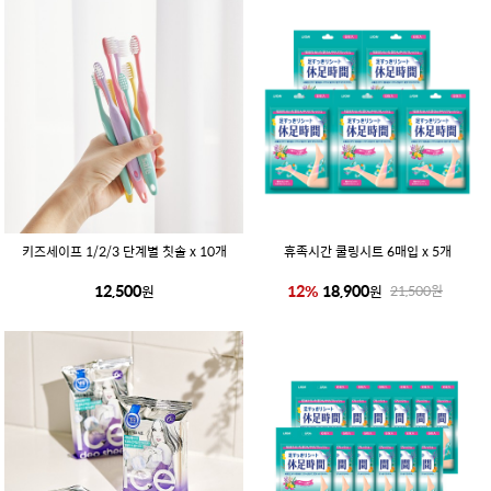
키즈세이프 1/2/3 단계별 칫솔 x 10개
휴족시간 쿨링시트 6매입 x 5개
12,500
12
%
18,900
원
원
21,500
원