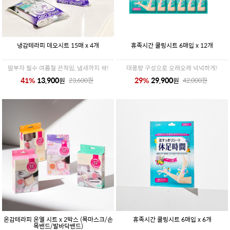
냉감테라피 데오시트 15매 x 4개
휴족시간 쿨링시트 6매입 x 12개
땀부자 필수 여름철 끈적임, 냄새까지 싹!
대용량 구성으로 오래오래 넉넉하게!
41
%
13,900
29
%
29,900
원
원
23,600
원
42,000
원
온감테라피 온열 시트 x 2박스 (목마스크/손
휴족시간 쿨링시트 6매입 x 6개
목밴드/발바닥밴드)