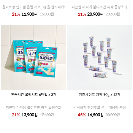
올리브영 인기템 온열 시트 3종을 한자리에!
피곤한 다리에 붙여주면 즉각 쿨링효과
21
%
11,900
11
%
20,900
원
원
15,000
원
23,600
원
휴족시간 쿨링시트 6매입 x 3개
키즈세이프 치약 90g x 12개
피곤한 다리에 붙여주면 즉각 쿨링효과
넉넉하게 쟁여두고 쓰는 대용량 구성
21
%
13,900
45
%
16,500
원
원
17,600
원
30,000
원