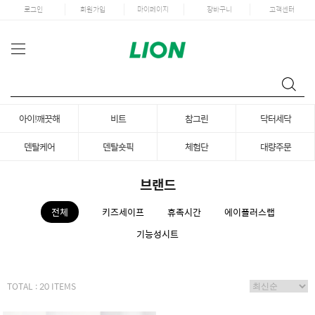
로그인
회원가입
마이페이지
장바구니
고객센터
아이!깨끗해
비트
참그린
닥터세닥
덴탈케어
덴탈숏픽
체험단
대량주문
브랜드
전체
키즈세이프
휴족시간
에이플러스랩
기능성시트
TOTAL : 20 ITEMS