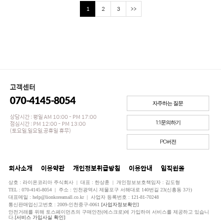
1
2
3
>>
고객센터
070-4145-8054
자주하는 질문
상담시간 : 평일 AM 10:00 - PM 17:00
점심시간 : PM 12:00 - PM 13:00
1:1문의하기
(토요일,일요일,공휴일 휴무)
PC버전
회사소개
이용약관
개인정보취급방침
이용안내
임직원몰
상호 : 라이온코리아 주식회사 | 대표 : 한상훈 | 개인정보보호책임자 : 김도형
TEL : 070-4145-8054 | 주소 : 인천광역시 제물포구 서해대로 140번길 23(신흥동 3가)
대표메일 : help@lionkoreamall.co.kr | 사업자 등록번호 : 121-81-70248
통신판매업신고번호 : 2009-인천중구-0061
[사업자정보확인]
안전거래를 위해 토스페이먼츠의 구매안전(에스크로)에 가입하여 서비스를 제공하고 있습니
다.
[서비스 가입사실 확인]