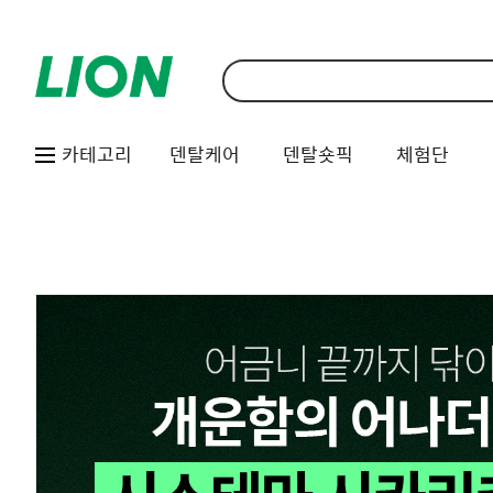
카테고리
덴탈케어
덴탈숏픽
체험단