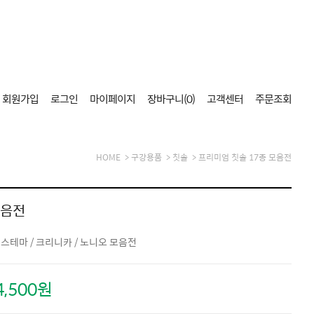
회원가입
로그인
마이페이지
장바구니(
0
)
고객센터
주문조회
HOME
>
구강용품
>
칫솔
> 프리미엄 칫솔 17종 모음전
모음전
시스테마 / 크리니카 / 노니오 모음전
4,500원