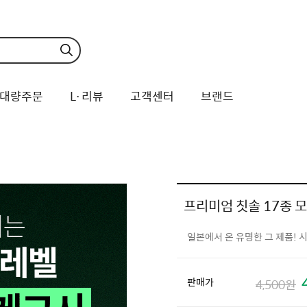
대량주문
L·리뷰
고객센터
브랜드
프리미엄 칫솔 17종 
일본에서 온 유명한 그 제품! 
판매가
4,500원