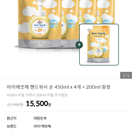
1
/
1
아이깨끗해 핸드워시 순 450ml x 4개 + 200ml 증정
450ml 리필 구매시 200ml 리필 추가증정
15,500
21,900원
원
원산지
대한민국
브랜드
아이!깨끗해