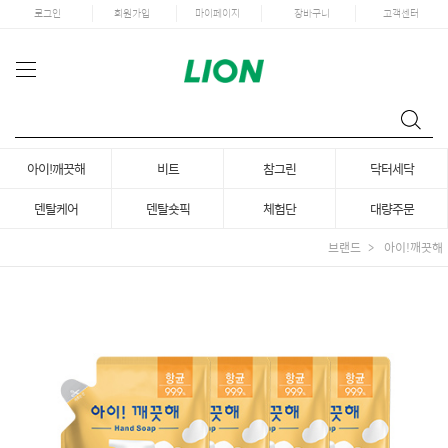
로그인
회원가입
마이페이지
장바구니
고객센터
아이!깨끗해
비트
참그린
닥터세닥
덴탈케어
덴탈숏픽
체험단
대량주문
브랜드
아이!깨끗해