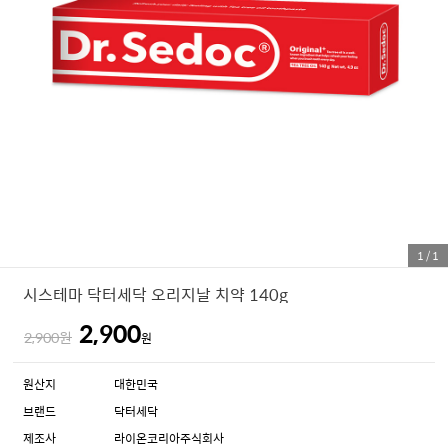
1
/
1
시스테마 닥터세닥 오리지날 치약 140g
2,900
2,900원
원
원산지
대한민국
브랜드
닥터세닥
제조사
라이온코리아주식회사