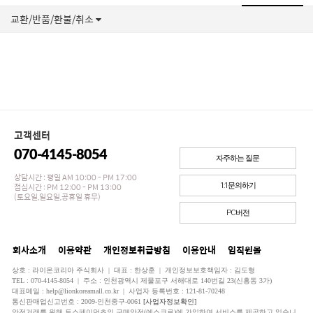
교환/반품/환불/취소
고객센터
070-4145-8054
자주하는 질문
상담시간 : 평일 AM 10:00 - PM 17:00
점심시간 : PM 12:00 - PM 13:00
1:1문의하기
(토요일,일요일,공휴일 휴무)
PC버전
회사소개
이용약관
개인정보취급방침
이용안내
임직원몰
상호 : 라이온코리아 주식회사 | 대표 : 한상훈 | 개인정보보호책임자 : 김도형
TEL : 070-4145-8054 | 주소 : 인천광역시 제물포구 서해대로 140번길 23(신흥동 3가)
대표메일 : help@lionkoreamall.co.kr | 사업자 등록번호 : 121-81-70248
통신판매업신고번호 : 2009-인천중구-0061
[사업자정보확인]
안전거래를 위해 토스페이먼츠의 구매안전(에스크로)에 가입하여 서비스를 제공하고 있습니