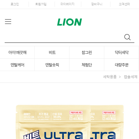
로그인
회원가입
마이페이지
장바구니
고객센터
아이!깨끗해
비트
참그린
닥터세닥
덴탈케어
덴탈숏픽
체험단
대량주문
세탁용품
캡슐세제