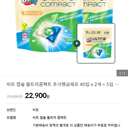
1
/
1
비트 캡슐 울트라콤팩트 추가헹굼제로 40입 x 2개 + 5입 증정(그린머스크)
22,900
25,800원
원
브랜드
비트
모델명
비트 캡슐 울트라 콤팩트
기본배송비 정책과 별개로 이 상품만 배송비가 무료로 처리됩니